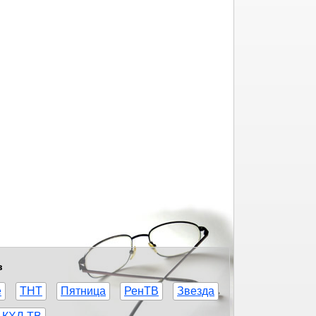
в
е
ТНТ
Пятница
РенТВ
Звезда