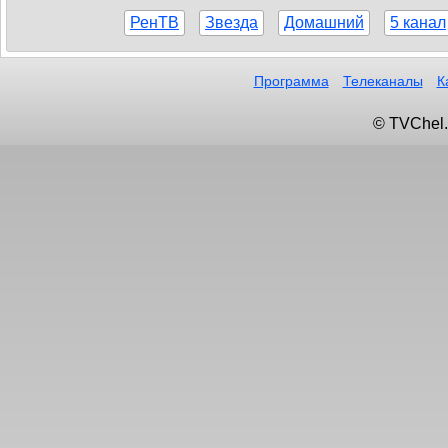
РенТВ
Звезда
Домашний
5 канал
Программа
Телеканалы
К
© TVChel.