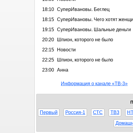
18:10
СуперИвановы. Беглец
18:15
СуперИвановы. Чего хотят женщ
19:15
СуперИвановы. Шальные деньги
20:20
Шпион, которого не было
22:15
Новости
22:25
Шпион, которого не было
23:00
Анна
Информация о канале «ТВ-3»
П
Первый
Россия-1
СТС
ТВ3
Н
Домаш