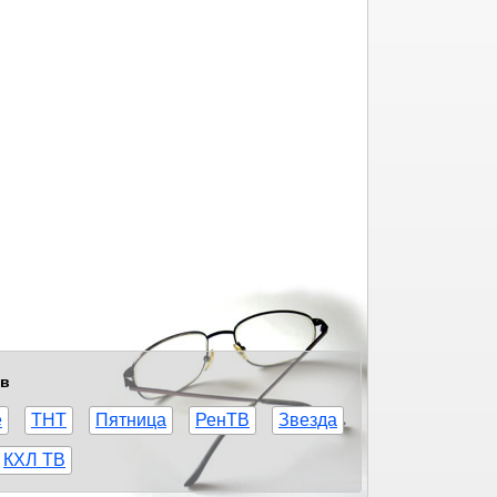
ов
е
ТНТ
Пятница
РенТВ
Звезда
КХЛ ТВ