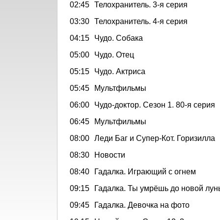
02:45
Телохранитель. 3-я серия
03:30
Телохранитель. 4-я серия
04:15
Чудо. Собака
05:00
Чудо. Отец
05:15
Чудо. Актриса
05:45
Мультфильмы
06:00
Чудо-доктор. Сезон 1. 80-я серия
06:45
Мультфильмы
08:00
Леди Баг и Супер-Кот. Горизилла
08:30
Новости
08:40
Гадалка. Играющий с огнем
09:15
Гадалка. Ты умрёшь до новой лун
09:45
Гадалка. Девочка на фото