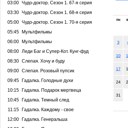
03:00
Чудо-доктор. Сезон 1. 67-я серия
03:30
Чудо-доктор. Сезон 1. 68-я серия
пн
05:00
Чудо-доктор. Сезон 1. 70-я серия
05:45
Мультфильмы
06:00
Мультфильмы
3
08:00
Леди Баг и Супер-Кот. Кунг-фуд
10
08:30
Слепая. Хочу и буду
17
09:00
Слепая. Розовый пупсик
09:45
Гадалка. Голодные духи
24
10:15
Гадалка. Подарок мертвеца
31
10:45
Гадалка. Темный след
11:15
Гадалка. Каждому - свое
12:00
Гадалка. Генеральша