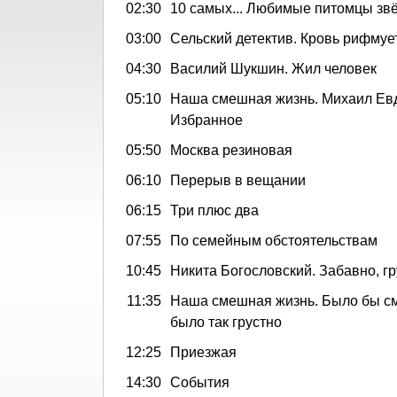
02:30
10 самых... Любимые питомцы зв
03:00
Сельский детектив. Кровь рифмуе
04:30
Василий Шукшин. Жил человек
05:10
Наша смешная жизнь. Михаил Ев
Избранное
05:50
Москва резиновая
06:10
Перерыв в вещании
06:15
Три плюс два
07:55
По семейным обстоятельствам
10:45
Никита Богословский. Забавно, г
11:35
Наша смешная жизнь. Было бы см
было так грустно
12:25
Приезжая
14:30
События