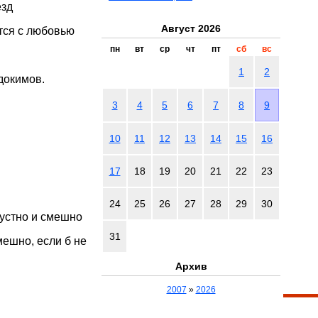
ёзд
Август 2026
тся с любовью
пн
вт
ср
чт
пт
сб
вс
1
2
докимов.
3
4
5
6
7
8
9
10
11
12
13
14
15
16
17
18
19
20
21
22
23
24
25
26
27
28
29
30
рустно и смешно
31
ешно, если б не
Архив
2007
»
2026