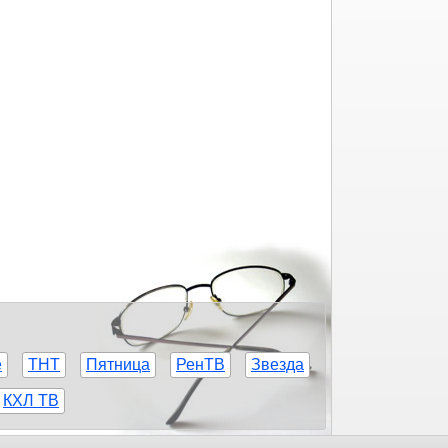
е
ТНТ
Пятница
РенТВ
Звезда
КХЛ ТВ