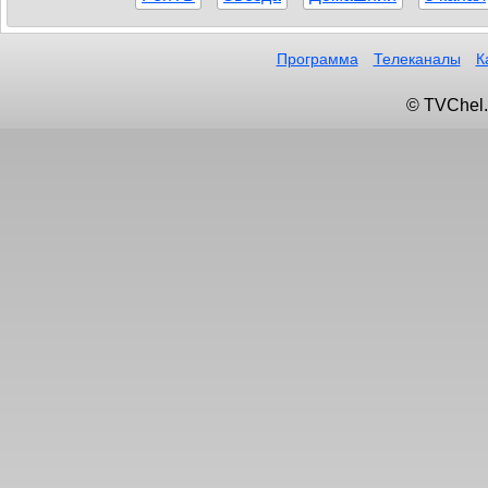
Программа
Телеканалы
К
© TVChel.