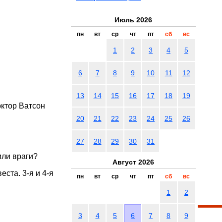
Июль 2026
пн
вт
ср
чт
пт
сб
вс
1
2
3
4
5
6
7
8
9
10
11
12
13
14
15
16
17
18
19
октор Ватсон
20
21
22
23
24
25
26
27
28
29
30
31
или враги?
Август 2026
ста. 3-я и 4-я
пн
вт
ср
чт
пт
сб
вс
1
2
3
4
5
6
7
8
9