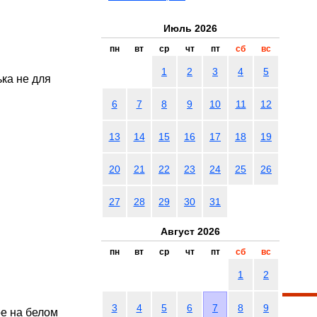
Июль 2026
пн
вт
ср
чт
пт
сб
вс
1
2
3
4
5
ка не для
6
7
8
9
10
11
12
13
14
15
16
17
18
19
20
21
22
23
24
25
26
27
28
29
30
31
Август 2026
пн
вт
ср
чт
пт
сб
вс
я
1
2
3
4
5
6
7
8
9
е на белом