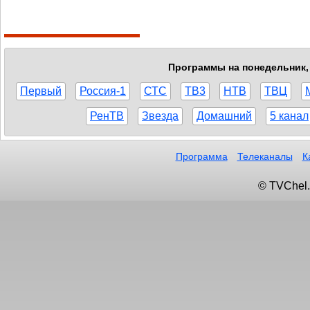
Программы на понедельник, 
Первый
Россия-1
СТС
ТВ3
НТВ
ТВЦ
РенТВ
Звезда
Домашний
5 канал
Программа
Телеканалы
К
© TVChel.