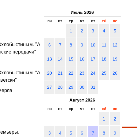
Июль 2026
пн
вт
ср
чт
пт
сб
вс
1
2
3
4
5
Охлобыстиным. "А
6
7
8
9
10
11
12
тские передачи"
13
14
15
16
17
18
19
Охлобыстиным. "А
20
21
22
23
24
25
26
оветски"
27
28
29
30
31
мерла
Август 2026
пн
вт
ср
чт
пт
сб
вс
1
2
ремьеры,
3
4
5
6
7
8
9