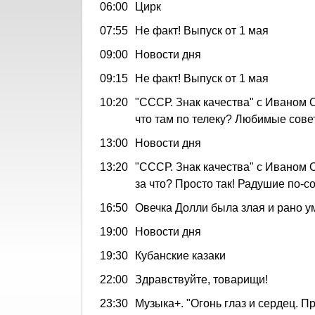
06:00
Цирк
07:55
Не факт! Выпуск от 1 мая
09:00
Новости дня
09:15
Не факт! Выпуск от 1 мая
10:20
"СССР. Знак качества" с Иваном 
что там по телеку? Любимые сове
13:00
Новости дня
13:20
"СССР. Знак качества" с Иваном 
за что? Просто так! Радушие по-с
16:50
Овечка Долли была злая и рано у
19:00
Новости дня
19:30
Кубанские казаки
22:00
Здравствуйте, товарищи!
23:30
Музыка+. "Огонь глаз и сердец. П