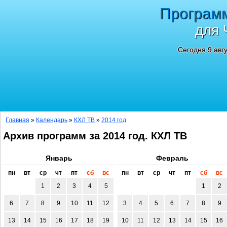
Програм
для 
Сегодня 9 авг
Главная
»
Календарь
»
КХЛ ТВ
»
2014 год
Архив программ за 2014 год. КХЛ ТВ
Январь
Февраль
пн
вт
ср
чт
пт
сб
вс
пн
вт
ср
чт
пт
сб
вс
1
2
3
4
5
1
2
6
7
8
9
10
11
12
3
4
5
6
7
8
9
13
14
15
16
17
18
19
10
11
12
13
14
15
16