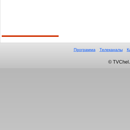
Программа
Телеканалы
К
© TVChel.