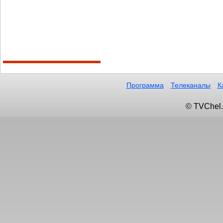
Программа
Телеканалы
К
© TVChel.