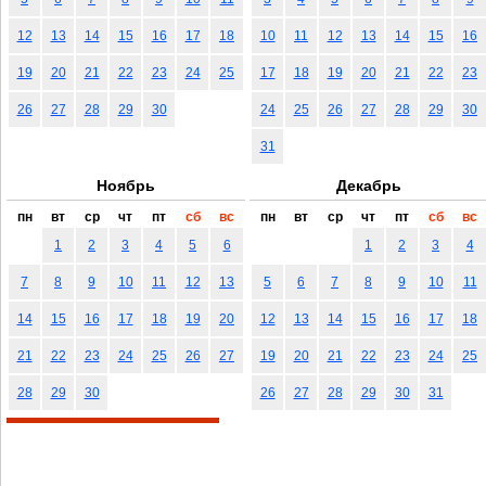
12
13
14
15
16
17
18
10
11
12
13
14
15
16
19
20
21
22
23
24
25
17
18
19
20
21
22
23
26
27
28
29
30
24
25
26
27
28
29
30
31
Ноябрь
Декабрь
пн
вт
ср
чт
пт
сб
вс
пн
вт
ср
чт
пт
сб
вс
1
2
3
4
5
6
1
2
3
4
7
8
9
10
11
12
13
5
6
7
8
9
10
11
14
15
16
17
18
19
20
12
13
14
15
16
17
18
21
22
23
24
25
26
27
19
20
21
22
23
24
25
28
29
30
26
27
28
29
30
31