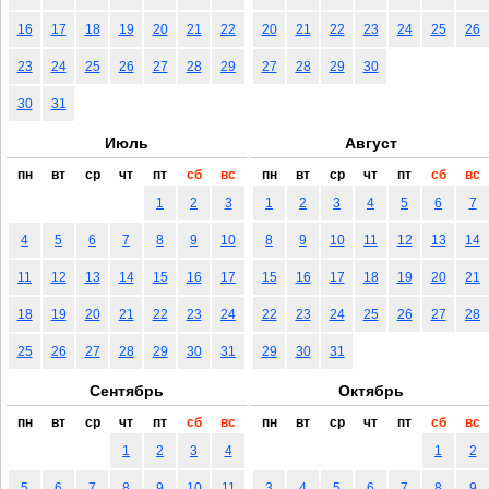
16
17
18
19
20
21
22
20
21
22
23
24
25
26
23
24
25
26
27
28
29
27
28
29
30
30
31
Июль
Август
пн
вт
ср
чт
пт
сб
вс
пн
вт
ср
чт
пт
сб
вс
1
2
3
1
2
3
4
5
6
7
4
5
6
7
8
9
10
8
9
10
11
12
13
14
11
12
13
14
15
16
17
15
16
17
18
19
20
21
18
19
20
21
22
23
24
22
23
24
25
26
27
28
25
26
27
28
29
30
31
29
30
31
Сентябрь
Октябрь
пн
вт
ср
чт
пт
сб
вс
пн
вт
ср
чт
пт
сб
вс
1
2
3
4
1
2
5
6
7
8
9
10
11
3
4
5
6
7
8
9