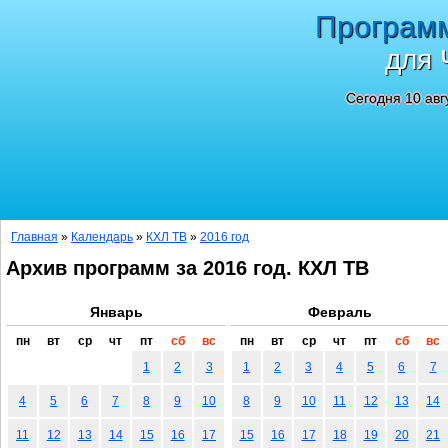
Програм
для 
Сегодня 10 авг
Главная
»
Календарь
»
КХЛ ТВ
»
2016 год
Архив программ за 2016 год. КХЛ ТВ
Январь
Февраль
пн
вт
ср
чт
пт
сб
вс
пн
вт
ср
чт
пт
сб
вс
1
2
3
1
2
3
4
5
6
7
4
5
6
7
8
9
10
8
9
10
11
12
13
14
11
12
13
14
15
16
17
15
16
17
18
19
20
21