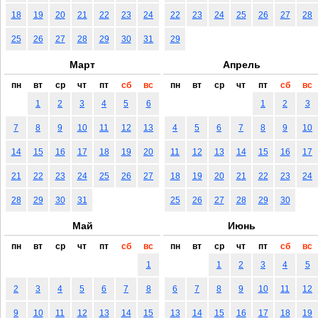
18
19
20
21
22
23
24
22
23
24
25
26
27
28
25
26
27
28
29
30
31
29
Март
Апрель
пн
вт
ср
чт
пт
сб
вс
пн
вт
ср
чт
пт
сб
вс
1
2
3
4
5
6
1
2
3
7
8
9
10
11
12
13
4
5
6
7
8
9
10
14
15
16
17
18
19
20
11
12
13
14
15
16
17
21
22
23
24
25
26
27
18
19
20
21
22
23
24
28
29
30
31
25
26
27
28
29
30
Май
Июнь
пн
вт
ср
чт
пт
сб
вс
пн
вт
ср
чт
пт
сб
вс
1
1
2
3
4
5
2
3
4
5
6
7
8
6
7
8
9
10
11
12
9
10
11
12
13
14
15
13
14
15
16
17
18
19