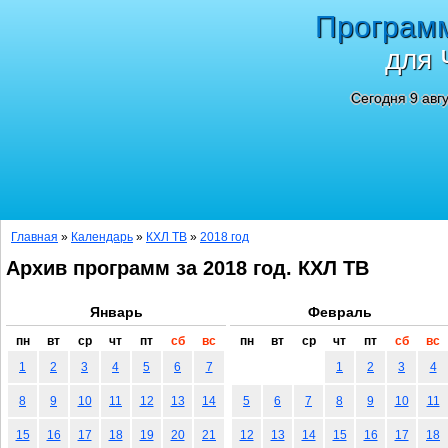
Програм
для 
Сегодня 9 авг
Главная
»
Календарь
»
КХЛ ТВ
»
2018 год
Архив программ за 2018 год. КХЛ ТВ
Январь
Февраль
пн
вт
ср
чт
пт
сб
вс
пн
вт
ср
чт
пт
сб
вс
1
2
3
4
5
6
7
1
2
3
4
8
9
10
11
12
13
14
5
6
7
8
9
10
11
15
16
17
18
19
20
21
12
13
14
15
16
17
18