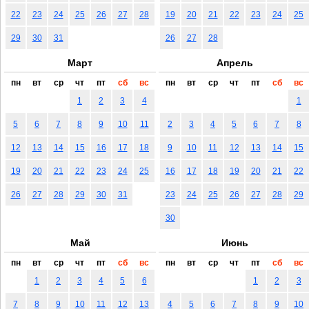
22
23
24
25
26
27
28
19
20
21
22
23
24
25
29
30
31
26
27
28
Март
Апрель
пн
вт
ср
чт
пт
сб
вс
пн
вт
ср
чт
пт
сб
вс
1
2
3
4
1
5
6
7
8
9
10
11
2
3
4
5
6
7
8
12
13
14
15
16
17
18
9
10
11
12
13
14
15
19
20
21
22
23
24
25
16
17
18
19
20
21
22
26
27
28
29
30
31
23
24
25
26
27
28
29
30
Май
Июнь
пн
вт
ср
чт
пт
сб
вс
пн
вт
ср
чт
пт
сб
вс
1
2
3
4
5
6
1
2
3
7
8
9
10
11
12
13
4
5
6
7
8
9
10