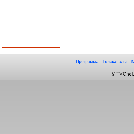
Программа
Телеканалы
К
© TVChel.