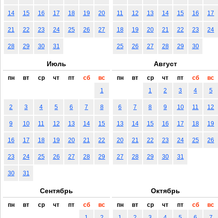
14
15
16
17
18
19
20
11
12
13
14
15
16
17
21
22
23
24
25
26
27
18
19
20
21
22
23
24
28
29
30
31
25
26
27
28
29
30
Июль
Август
пн
вт
ср
чт
пт
сб
вс
пн
вт
ср
чт
пт
сб
вс
1
1
2
3
4
5
2
3
4
5
6
7
8
6
7
8
9
10
11
12
9
10
11
12
13
14
15
13
14
15
16
17
18
19
16
17
18
19
20
21
22
20
21
22
23
24
25
26
23
24
25
26
27
28
29
27
28
29
30
31
30
31
Сентябрь
Октябрь
пн
вт
ср
чт
пт
сб
вс
пн
вт
ср
чт
пт
сб
вс
1
2
1
2
3
4
5
6
7