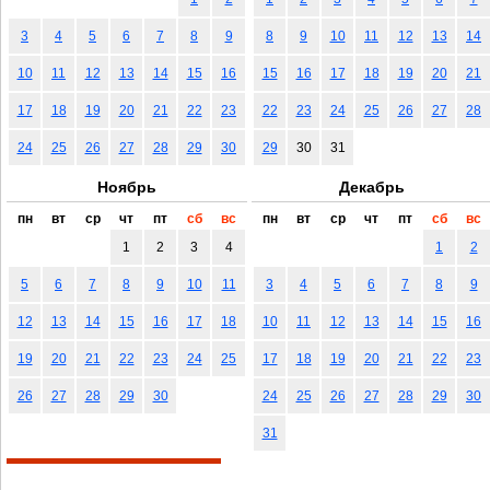
3
4
5
6
7
8
9
8
9
10
11
12
13
14
10
11
12
13
14
15
16
15
16
17
18
19
20
21
17
18
19
20
21
22
23
22
23
24
25
26
27
28
24
25
26
27
28
29
30
29
30
31
Ноябрь
Декабрь
пн
вт
ср
чт
пт
сб
вс
пн
вт
ср
чт
пт
сб
вс
1
2
3
4
1
2
5
6
7
8
9
10
11
3
4
5
6
7
8
9
12
13
14
15
16
17
18
10
11
12
13
14
15
16
19
20
21
22
23
24
25
17
18
19
20
21
22
23
26
27
28
29
30
24
25
26
27
28
29
30
31