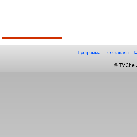
Программа
Телеканалы
К
© TVChel.