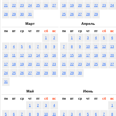
21
22
23
24
25
26
27
18
19
20
21
22
23
24
28
29
30
31
25
26
27
28
29
Март
Апрель
пн
вт
ср
чт
пт
сб
вс
пн
вт
ср
чт
пт
сб
вс
1
2
1
2
3
4
5
6
3
4
5
6
7
8
9
7
8
9
10
11
12
13
10
11
12
13
14
15
16
14
15
16
17
18
19
20
17
18
19
20
21
22
23
21
22
23
24
25
26
27
24
25
26
27
28
29
30
28
29
30
31
Май
Июнь
пн
вт
ср
чт
пт
сб
вс
пн
вт
ср
чт
пт
сб
вс
1
2
3
4
1
5
6
7
8
9
10
11
2
3
4
5
6
7
8