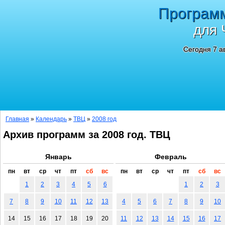
Програм
для 
Сегодня 7 а
Главная
»
Календарь
»
ТВЦ
»
2008 год
Архив программ за 2008 год. ТВЦ
Январь
Февраль
пн
вт
ср
чт
пт
сб
вс
пн
вт
ср
чт
пт
сб
вс
1
2
3
4
5
6
1
2
3
7
8
9
10
11
12
13
4
5
6
7
8
9
10
14
15
16
17
18
19
20
11
12
13
14
15
16
17