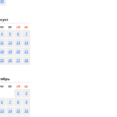
30
густ
чт
пт
сб
вс
4
5
6
7
11
12
13
14
18
19
20
21
25
26
27
28
тябрь
чт
пт
сб
вс
1
2
6
7
8
9
13
14
15
16