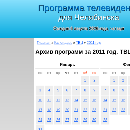
Программа телевиде
для Челябинска
Сегодня 6 августа 2026 года, четверг
Главная
»
Календарь
»
ТВЦ
»
2011 год
Архив программ за 2011 год. ТВ
Январь
Фе
пн
вт
ср
чт
пт
сб
вс
пн
вт
ср
1
2
1
2
3
4
5
6
7
8
9
7
8
9
10
11
12
13
14
15
16
14
15
16
17
18
19
20
21
22
23
21
22
23
24
25
26
27
28
29
30
28
31