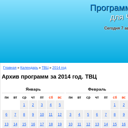
Програм
для 
Сегодня 7 а
Главная
»
Календарь
»
ТВЦ
»
2014 год
Архив программ за 2014 год. ТВЦ
Январь
Февраль
пн
вт
ср
чт
пт
сб
вс
пн
вт
ср
чт
пт
сб
вс
1
2
3
4
5
1
2
6
7
8
9
10
11
12
3
4
5
6
7
8
9
13
14
15
16
17
18
19
10
11
12
13
14
15
16