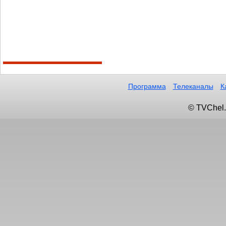
Программа
Телеканалы
К
© TVChel.