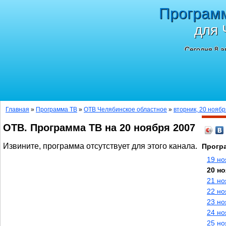
Програм
для 
Сегодня 8 а
Главная
»
Программа ТВ
»
ОТВ Челябинское областное
»
вторник, 20 ноябр
ОТВ. Программа ТВ на 20 ноября 2007
Извините, программа отсутствует для этого канала.
Прогр
19 но
20 но
21 но
22 но
23 но
24 но
25 но