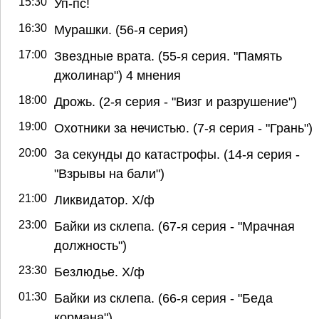
15:30
Уп-пс!
16:30
Мурашки. (56-я серия)
17:00
Звездные врата. (55-я серия. "Память
джолинар") 4 мнения
18:00
Дрожь. (2-я серия - "Визг и разрушение")
19:00
Охотники за нечистью. (7-я серия - "Грань")
20:00
За секунды до катастрофы. (14-я серия -
"Взрывы на бали")
21:00
Ликвидатор. Х/ф
23:00
Байки из склепа. (67-я серия - "Мрачная
должность")
23:30
Безлюдье. Х/ф
01:30
Байки из склепа. (66-я серия - "Беда
кормана")