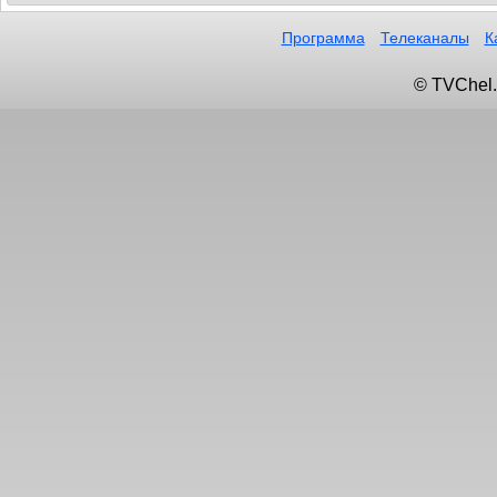
Программа
Телеканалы
К
© TVChel.