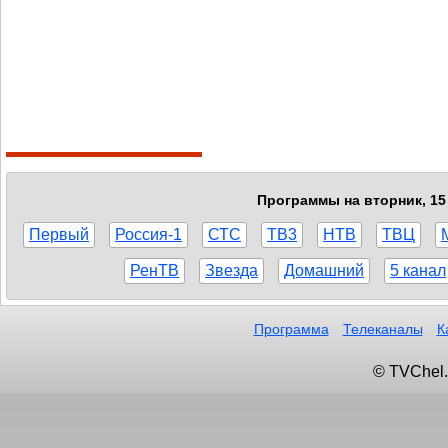
Программы на вторник, 15 
Первый
Россия-1
СТС
ТВ3
НТВ
ТВЦ
РенТВ
Звезда
Домашний
5 канал
Программа
Телеканалы
К
© TVChel.