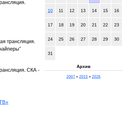
рансляция.
10
11
12
13
14
15
16
17
18
19
20
21
22
23
24
25
26
27
28
29
30
я трансляция.
найперы"
31
Архив
рансляция. СКА -
2007
»
2015
»
2026
 ТВ»