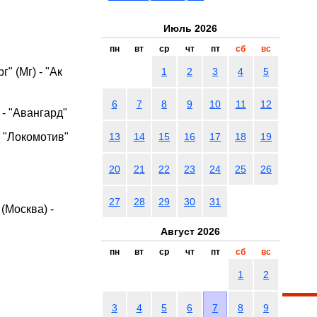
Июль 2026
пн
вт
ср
чт
пт
сб
вс
" (Мг) - "Ак
1
2
3
4
5
6
7
8
9
10
11
12
- "Авангард"
- "Локомотив"
13
14
15
16
17
18
19
20
21
22
23
24
25
26
27
28
29
30
31
(Москва) -
Август 2026
пн
вт
ср
чт
пт
сб
вс
1
2
3
4
5
6
7
8
9