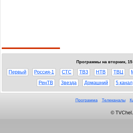
Программы на вторник, 15 
Первый
Россия-1
СТС
ТВ3
НТВ
ТВЦ
РенТВ
Звезда
Домашний
5 канал
Программа
Телеканалы
К
© TVChel.