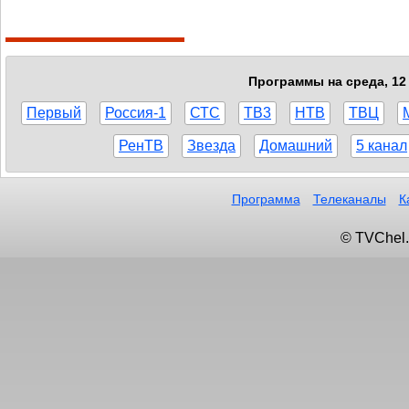
Программы на среда, 12 
Первый
Россия-1
СТС
ТВ3
НТВ
ТВЦ
РенТВ
Звезда
Домашний
5 канал
Программа
Телеканалы
К
© TVChel.