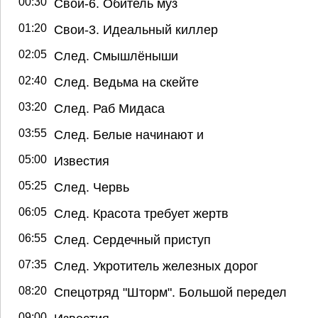
00:30
Свои-6. Обитель муз
01:20
Свои-3. Идеальный киллер
02:05
След. Смышлёныши
02:40
След. Ведьма на скейте
03:20
След. Раб Мидаса
03:55
След. Белые начинают и
05:00
Известия
05:25
След. Червь
06:05
След. Красота требует жертв
06:55
След. Сердечный приступ
07:35
След. Укротитель железных дорог
08:20
Спецотряд "Шторм". Большой передел
09:00