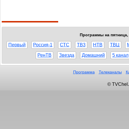
Программы на пятница, 
Первый
Россия-1
СТС
ТВ3
НТВ
ТВЦ
РенТВ
Звезда
Домашний
5 канал
Программа
Телеканалы
К
© TVChel.