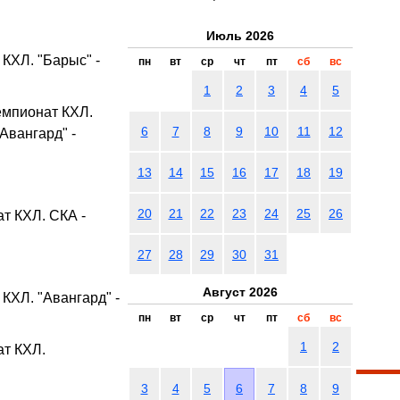
Июль 2026
КХЛ. "Барыс" -
пн
вт
ср
чт
пт
сб
вс
1
2
3
4
5
емпионат КХЛ.
6
7
8
9
10
11
12
Авангард" -
13
14
15
16
17
18
19
20
21
22
23
24
25
26
т КХЛ. СКА -
27
28
29
30
31
Август 2026
КХЛ. "Авангард" -
пн
вт
ср
чт
пт
сб
вс
1
2
ат КХЛ.
3
4
5
6
7
8
9