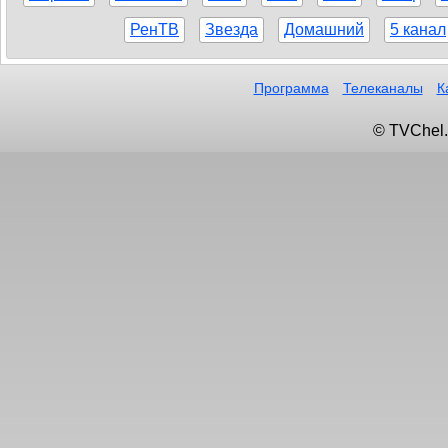
РенТВ
Звезда
Домашний
5 канал
Программа
Телеканалы
К
© TVChel.