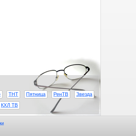
е
ТНТ
Пятница
РенТВ
Звезда
КХЛ ТВ
ки