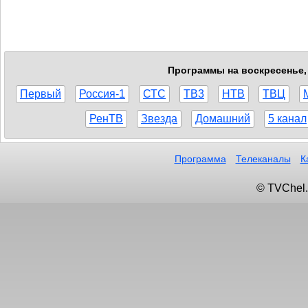
Программы на воскресенье, 
Первый
Россия-1
СТС
ТВ3
НТВ
ТВЦ
РенТВ
Звезда
Домашний
5 канал
Программа
Телеканалы
К
© TVChel.