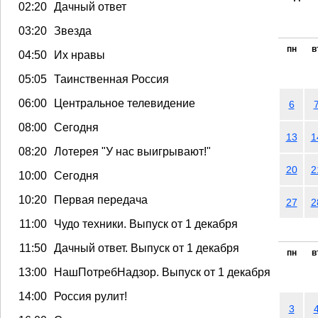
02:20
Дачный ответ
03:20
Звезда
пн
в
04:50
Их нравы
05:05
Таинственная Россия
06:00
Центральное телевидение
6
08:00
Сегодня
13
1
08:20
Лотерея "У нас выигрывают!"
20
2
10:00
Сегодня
10:20
Первая передача
27
2
11:00
Чудо техники. Выпуск от 1 декабря
11:50
Дачный ответ. Выпуск от 1 декабря
пн
в
13:00
НашПотребНадзор. Выпуск от 1 декабря
14:00
Россия рулит!
3