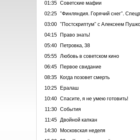
01:35
Советские мафии
02:25
"Финляндия. Горячий снег". Спец
03:00
"Постскриптум" с Алексеем Пушк
04:15
Право знать!
05:40
Петровка, 38
05:55
Любовь в советском кино
06:45
Первое свидание
08:35
Когда позовет смерть
10:25
Ералаш
10:40
Спасите, я не умею готовить!
11:30
События
11:45
Двойной капкан
14:30
Московская неделя