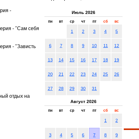
рия -
Июль 2026
пн
вт
ср
чт
пт
сб
вс
ерия - "Сам себя
1
2
3
4
5
6
7
8
9
10
11
12
ерия - "Зависть
13
14
15
16
17
18
19
20
21
22
23
24
25
26
27
28
29
30
31
ный отдых на
Август 2026
пн
вт
ср
чт
пт
сб
вс
1
2
3
4
5
6
7
8
9