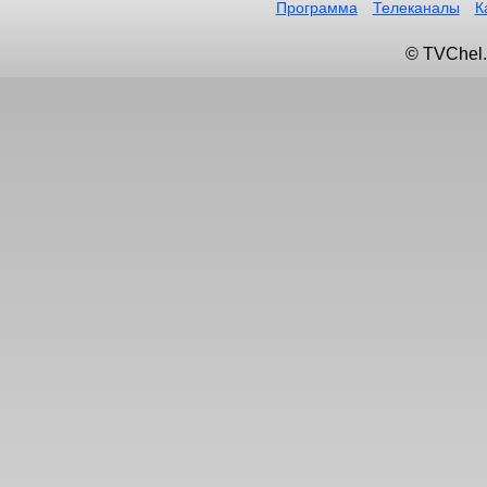
Программа
Телеканалы
К
© TVChel.