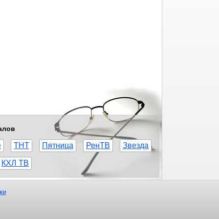
алов
е
ТНТ
Пятница
РенТВ
Звезда
КХЛ ТВ
ки