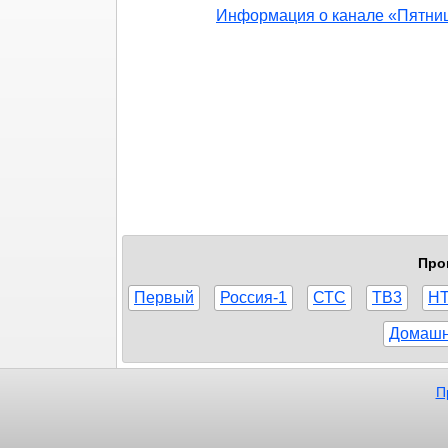
Информация о канале «Пятни
Про
Первый
Россия-1
СТС
ТВ3
Н
Домаш
П