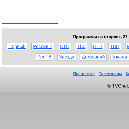
Программы на вторник, 27 
Первый
Россия-1
СТС
ТВ3
НТВ
ТВЦ
РенТВ
Звезда
Домашний
5 канал
Программа
Телеканалы
К
© TVChel.