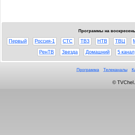
Программы на воскресенье
Первый
Россия-1
СТС
ТВ3
НТВ
ТВЦ
РенТВ
Звезда
Домашний
5 канал
Программа
Телеканалы
К
© TVChel.