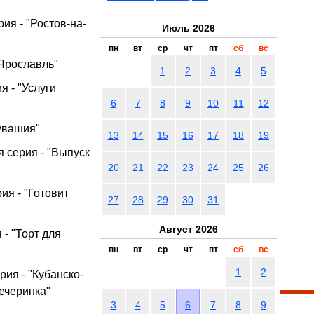
ия - "Ростов-на-
Июль 2026
пн
вт
ср
чт
пт
сб
вс
"Ярославль"
1
2
3
4
5
я - "Услуги
6
7
8
9
10
11
12
Чувашия"
13
14
15
16
17
18
19
я серия - "Выпуск
20
21
22
23
24
25
26
рия - "Готовит
27
28
29
30
31
Август 2026
 - "Торт для
пн
вт
ср
чт
пт
сб
вс
1
2
рия - "Кубанско-
ечеринка"
3
4
5
6
7
8
9