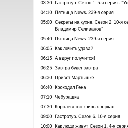
03:30
Гастротур. Сезон 1. 5-я серия - "У
04:10
Пятница News. 239-я серия
05:00
Секреты на кухне. Сезон 2. 10-я с
Владимир Селиванов"
05:40
Пятница News. 239-я серия
06:05
Как лечить удава?
06:15
А вдруг получится!
06:25
Завтра будет завтра
06:30
Привет Мартышке
06:40
Крокодил Гена
07:10
Чебурашка
07:30
Королевство кривых зеркал
09:00
Гастротур. Сезон 6. 10-я серия
10:00
Как люди живут. Сезон 1. 4-я сери