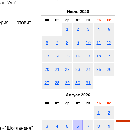
лан-Удэ"
Июль 2026
пн
вт
ср
чт
пт
сб
вс
ерия - "Готовит
1
2
3
4
5
6
7
8
9
10
11
12
13
14
15
16
17
18
19
20
21
22
23
24
25
26
27
28
29
30
31
Август 2026
пн
вт
ср
чт
пт
сб
вс
1
2
3
4
5
6
7
8
9
я - "Шотландия"