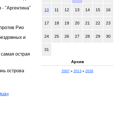
я - "Аргентина"
10
11
12
13
14
15
16
17
18
19
20
21
22
23
 против Рио
24
25
26
27
28
29
30
бездомных и
31
 самая острая
Архив
знь острова
2007
»
2013
»
2026
ица»