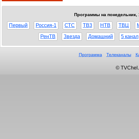
Программы на понедельник, 1
Первый
Россия-1
СТС
ТВ3
НТВ
ТВЦ
РенТВ
Звезда
Домашний
5 канал
Программа
Телеканалы
К
© TVChel.