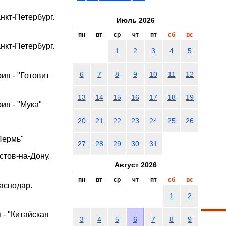
анкт-Петербург.
Июль 2026
пн
вт
ср
чт
пт
сб
вс
анкт-Петербург.
1
2
3
4
5
6
7
8
9
10
11
12
рия - "Готовит
13
14
15
16
17
18
19
рия - "Мука"
20
21
22
23
24
25
26
"Пермь"
27
28
29
30
31
остов-на-Дону.
Август 2026
пн
вт
ср
чт
пт
сб
вс
раснодар.
1
2
 - "Китайская
3
4
5
6
7
8
9