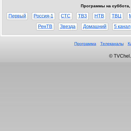
Программы на суббота, 
Первый
Россия-1
СТС
ТВ3
НТВ
ТВЦ
РенТВ
Звезда
Домашний
5 канал
Программа
Телеканалы
К
© TVChel.