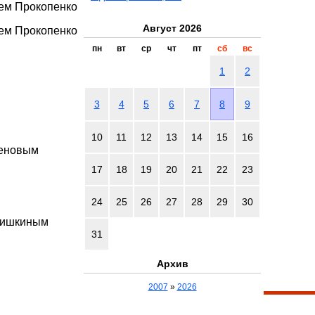
рем Прокопенко
Август 2026
рем Прокопенко
пн
вт
ср
чт
пт
сб
вс
1
2
3
4
5
6
7
8
9
10
11
12
13
14
15
16
женовым
17
18
19
20
21
22
23
24
25
26
27
28
29
30
 Шишкиным
31
Архив
2007
»
2026