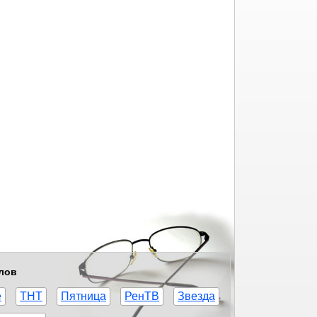
алов
е
ТНТ
Пятница
РенТВ
Звезда