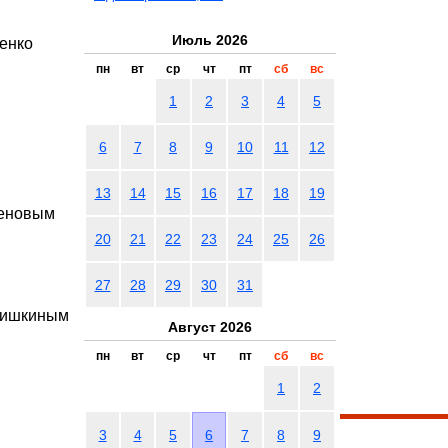
Июль 2026
енко
пн
вт
ср
чт
пт
сб
вс
1
2
3
4
5
6
7
8
9
10
11
12
13
14
15
16
17
18
19
женовым
20
21
22
23
24
25
26
27
28
29
30
31
 Шишкиным
Август 2026
пн
вт
ср
чт
пт
сб
вс
1
2
3
4
5
6
7
8
9