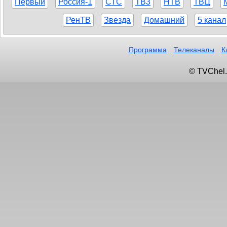
Первый
Россия-1
СТС
ТВ3
НТВ
ТВЦ
РенТВ
Звезда
Домашний
5 канал
Программа
Телеканалы
К
© TVChel.