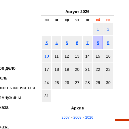
Август 2026
пн
вт
ср
чт
пт
сб
вс
1
2
3
4
5
6
7
8
9
10
11
12
13
14
15
16
ое дело
17
18
19
20
21
22
23
тель
24
25
26
27
28
29
30
жно закончиться
31
жемчужины
жаза
Архив
2007
»
2008
»
2026
жаза