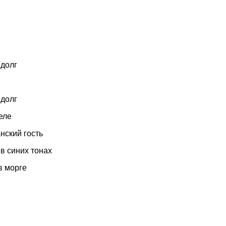
 долг
 долг
еле
нский гость
в синих тонах
в морге