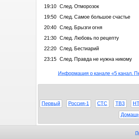
19:10
След. Отморозок
19:50
След. Самое большое счастье
20:40
След. Брызги огня
21:30
След. Любовь по рецепту
22:20
След. Бестиарий
23:15
След. Правда не нужна никому
Информация о канале «5 канал. П
Первый
Россия-1
СТС
ТВ3
Н
Домаш
П