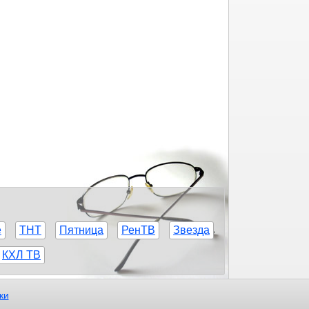
е
ТНТ
Пятница
РенТВ
Звезда
КХЛ ТВ
ки