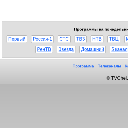
Программы на понедельник
Первый
Россия-1
СТС
ТВ3
НТВ
ТВЦ
РенТВ
Звезда
Домашний
5 канал
Программа
Телеканалы
К
© TVChel.