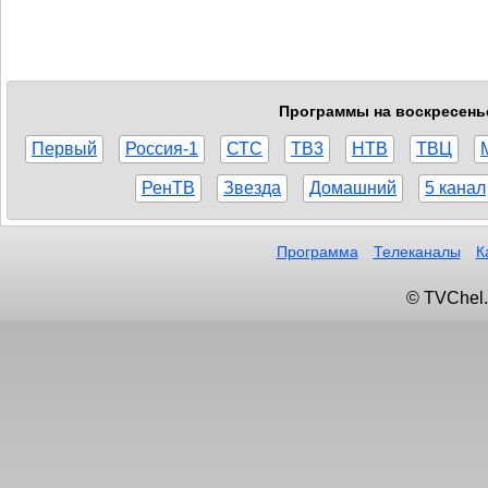
Программы на воскресенье,
Первый
Россия-1
СТС
ТВ3
НТВ
ТВЦ
РенТВ
Звезда
Домашний
5 канал
Программа
Телеканалы
К
© TVChel.