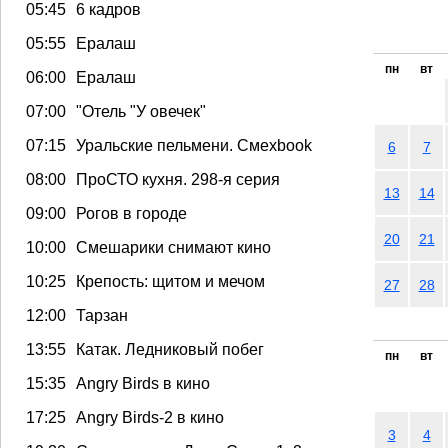
05:45
6 кадров
05:55
Ералаш
пн
вт
06:00
Ералаш
07:00
"Отель "У овечек"
07:15
Уральские пельмени. Смехbook
6
7
08:00
ПроСТО кухня. 298-я серия
13
14
09:00
Рогов в городе
20
21
10:00
Смешарики снимают кино
10:25
Крепость: щитом и мечом
27
28
12:00
Тарзан
13:55
Катак. Ледниковый побег
пн
вт
15:35
Angry Birds в кино
17:25
Angry Birds-2 в кино
3
4