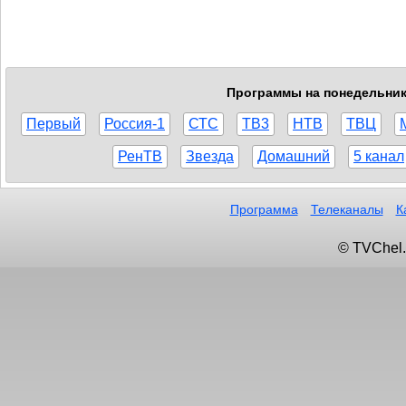
Программы на понедельник,
Первый
Россия-1
СТС
ТВ3
НТВ
ТВЦ
РенТВ
Звезда
Домашний
5 канал
Программа
Телеканалы
К
© TVChel.