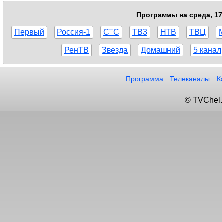
Программы на среда, 17
Первый
Россия-1
СТС
ТВ3
НТВ
ТВЦ
РенТВ
Звезда
Домашний
5 канал
Программа
Телеканалы
К
© TVChel.