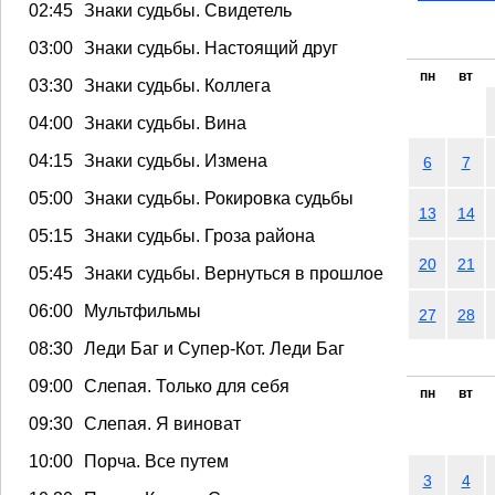
02:45
Знаки судьбы. Свидетель
03:00
Знаки судьбы. Настоящий друг
пн
вт
03:30
Знаки судьбы. Коллега
04:00
Знаки судьбы. Вина
04:15
Знаки судьбы. Измена
6
7
05:00
Знаки судьбы. Рокировка судьбы
13
14
05:15
Знаки судьбы. Гроза района
20
21
05:45
Знаки судьбы. Вернуться в прошлое
06:00
Мультфильмы
27
28
08:30
Леди Баг и Супер-Кот. Леди Баг
09:00
Слепая. Только для себя
пн
вт
09:30
Слепая. Я виноват
10:00
Порча. Все путем
3
4