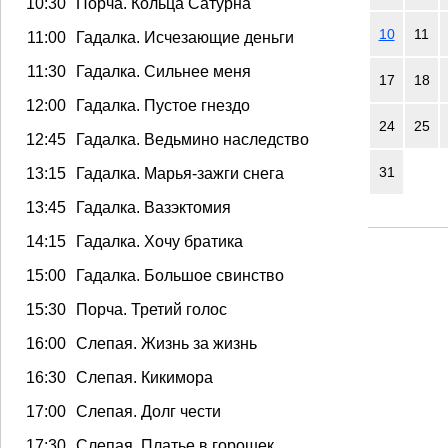
10:30
Порча. Кольца Сатурна
10
11
11:00
Гадалка. Исчезающие деньги
11:30
Гадалка. Сильнее меня
17
18
12:00
Гадалка. Пустое гнездо
24
25
12:45
Гадалка. Ведьмино наследство
31
13:15
Гадалка. Марья-зажги снега
13:45
Гадалка. Вазэктомия
14:15
Гадалка. Хочу братика
15:00
Гадалка. Большое свинство
15:30
Порча. Третий голос
16:00
Слепая. Жизнь за жизнь
16:30
Слепая. Кикимора
17:00
Слепая. Долг чести
17:30
Слепая. Платье в горошек