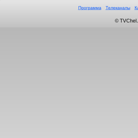
Программа
Телеканалы
К
© TVChel.