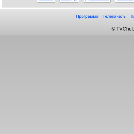
Программа
Телеканалы
К
© TVChel.