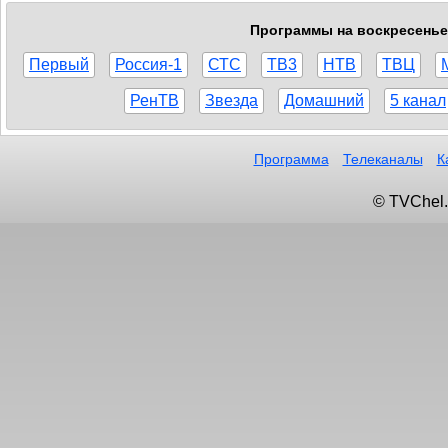
Программы на воскресенье,
Первый
Россия-1
СТС
ТВ3
НТВ
ТВЦ
РенТВ
Звезда
Домашний
5 канал
Программа
Телеканалы
К
© TVChel.