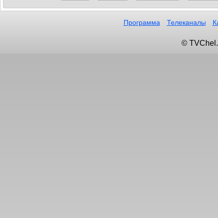
Программа
Телеканалы
К
© TVChel.